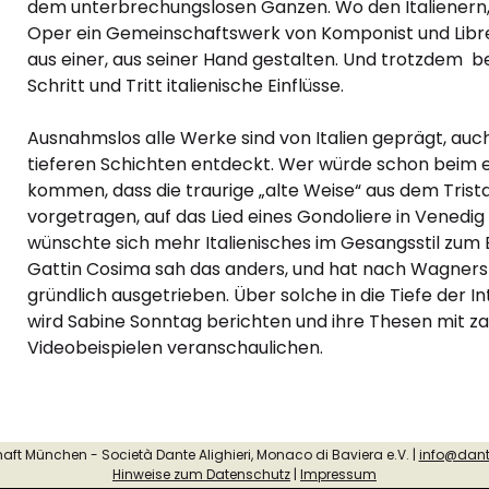
dem unterbrechungslosen Ganzen. Wo den Italienern, 
Oper ein Gemeinschaftswerk von Komponist und Libret
aus einer, aus seiner Hand gestalten. Und trotzdem
Schritt und Tritt italienische Einflüsse.
Ausnahmslos alle Werke sind von Italien geprägt, auch
tieferen Schichten entdeckt. Wer würde schon beim e
kommen, dass die traurige „alte Weise“ aus dem Trist
vorgetragen, auf das Lied eines Gondoliere in Venedi
wünschte sich mehr Italienisches im Gesangsstil zum B
Gattin Cosima sah das anders, und hat nach Wagners 
gründlich ausgetrieben. Über solche in die Tiefe der
wird Sabine Sonntag berichten und ihre Thesen mit z
Videobeispielen veranschaulichen.
ft München - Società Dante Alighieri, Monaco di Baviera e.V. |
info@dan
Hinweise zum Datenschutz
|
Impressum